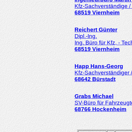
Kfz-Sachverständige /
68519
Viernheim
Reichert
Günter
Dipl.-Ing.
Ing. Büro für Kfz, - Tec
68519
Viernheim
Happ
Hans-Georg
Kfz-Sachverständiger 
68642
Bürstadt
Grabs
Michael
SV-Büro für Fahrzeugt
68766
Hockenheim