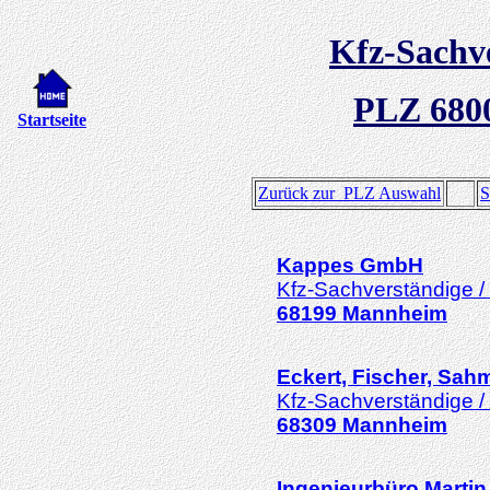
Kfz-Sachv
PLZ 680
Startseite
Zurück zur PLZ Auswahl
S
Kappes GmbH
Kfz-Sachverständige /
68199
Mannheim
Eckert, Fischer, Sah
Kfz-Sachverständige /
68309
Mannheim
Ingenieurbüro Martin