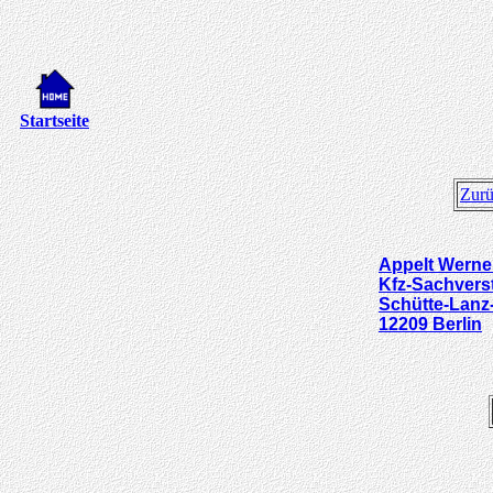
Startseite
Zur
Appelt
Werne
Kfz-Sachverst
Schütte-Lanz-
12209
Berlin