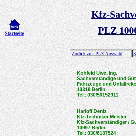
Kfz-Sachv
PLZ 100
Startseite
Zurück zur PLZ Auswahl
S
Kohfeld
Uwe, Ing.
Sachverständige und Guta
Fahrzeuge und Unfallreko
10318
Berlin
Tel.: 030/50152911
Harloff
Deniz
Kfz-Techniker Meister
Kfz-Sachverständiger / G
10997
Berlin
Tel.: 030/6187524