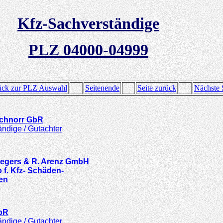
Kfz-Sachverständige
PLZ 04000-04999
ück zur PLZ Auswahl
Seitenende
Seite zurück
Nächste 
Schnorr GbR
ndige / Gutachter
 Siegers & R. Arenz GmbH
 f. Kfz- Schäden-
en
GbR
ndige / Gutachter