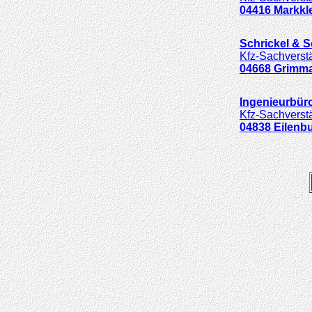
04416
Markkl
Schrickel & 
Kfz-Sachverstä
04668
Grimm
Ingenieurbür
Kfz-Sachverstä
04838
Eilenb