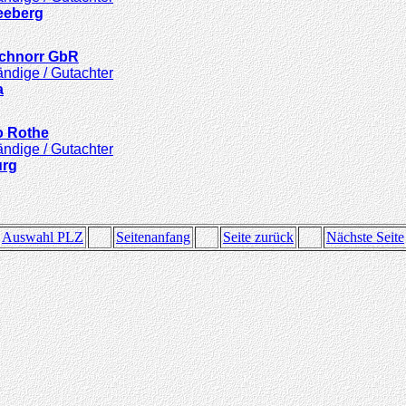
eeberg
Schnorr GbR
ndige / Gutachter
a
o Rothe
ndige / Gutachter
urg
Auswahl PLZ
Seitenanfang
Seite zurück
Nächste Seite