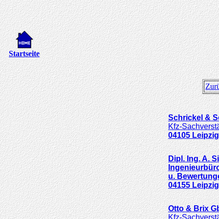
Startseite
Zur
Schrickel & 
Kfz-Sachverstä
04105
Leipzig
Dipl. Ing. A.
Ingenieurbüro
u. Bewertung
04155
Leipzig
Otto & Brix 
Kfz-Sachverstä