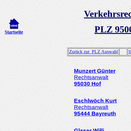
Verkehrsre
PLZ 950
Startseite
Zurück zur PLZ Auswahl
S
Munzert
Günter
Rechtsanwalt
95030
Hof
Eschlwöch
Kurt
Rechtsanwalt
95444
Bayreuth
Glaser
Willi