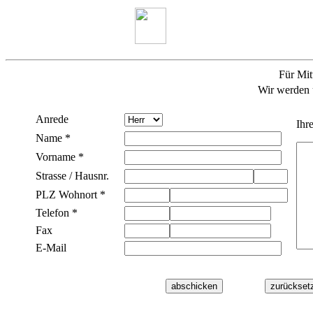
Für Mit
Wir werden u
Anrede
Ihr
Name *
Vorname *
Strasse / Hausnr.
PLZ Wohnort *
Telefon *
Fax
E-Mail