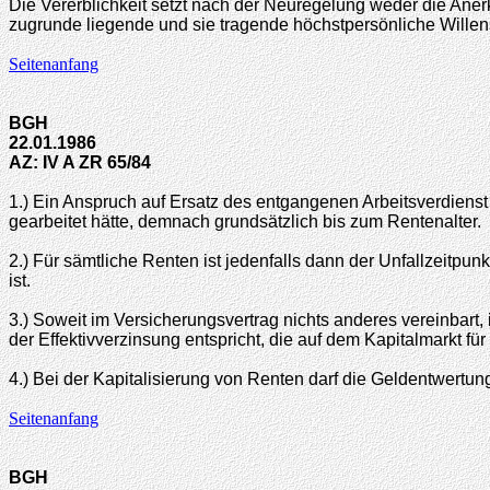
Die Vererblichkeit setzt nach der Neuregelung weder die Ane
zugrunde liegende und sie tragende höchstpersönliche Willens
Seitenanfang
BGH
22.01.1986
AZ: IV A ZR 65/84
1.) Ein Anspruch auf Ersatz des entgangenen Arbeitsverdienst st
gearbeitet hätte, demnach grundsätzlich bis zum Rentenalter.
2.) Für sämtliche Renten ist jedenfalls dann der Unfallzeitpu
ist.
3.) Soweit im Versicherungsvertrag nichts anderes vereinbart, 
der Effektivverzinsung entspricht, die auf dem Kapitalmarkt fü
4.) Bei der Kapitalisierung von Renten darf die Geldentwertung
Seitenanfang
BGH