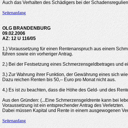
Auch das Verhalten des Schädigers bei der Schadensregulierun
Seitenanfang
OLG BRANDENBURG
09.02.2006
AZ: 12 U 116/05
1.) Voraussetzung für einen Rentenanspruch aus einem Schm
führen sowie ein vorheriger Antrag.
2.) Bei der Festsetzung eines Schmerzensgeldbetrages und e
3.) Zur Wahrung ihrer Funktion, der Gewährung eines sich wie
Dazu reichen Renten bis 50,-- Euro pro Monat nicht aus.
4.) Es ist zu beachten, dass die Höhe des Geld- und des Ren
Aus den Gründen: (...Eine Schmerzensgeldrente kann bei le
Voraussetzung ist ein entsprechender Antrag des Verletzten.
Dabei müssen Kapital und Rente in einem ausgewogenen Verhä
Seitenanfang