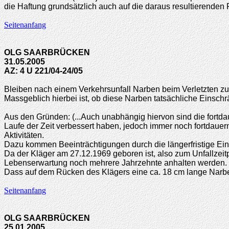
die Haftung grundsätzlich auch auf die daraus resultierenden 
Seitenanfang
OLG SAARBRÜCKEN
31.05.2005
AZ: 4 U 221/04-24/05
Bleiben nach einem Verkehrsunfall Narben beim Verletzten zu
Massgeblich hierbei ist, ob diese Narben tatsächliche Einsch
Aus den Gründen: (...Auch unabhängig hiervon sind die fortd
Laufe der Zeit verbessert haben, jedoch immer noch fortdauer
Aktivitäten.
Dazu kommen Beeinträchtigungen durch die längerfristige Ei
Da der Kläger am 27.12.1969 geboren ist, also zum Unfallzeitp
Lebenserwartung noch mehrere Jahrzehnte anhalten werden.
Dass auf dem Rücken des Klägers eine ca. 18 cm lange Narbe ve
Seitenanfang
OLG SAARBRÜCKEN
25.01.2005