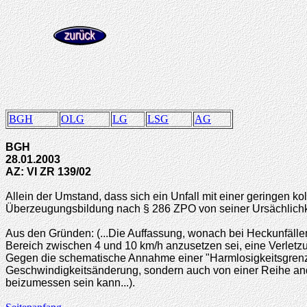
BGH
OLG
LG
LSG
AG
BGH
28.01.2003
AZ: VI ZR 139/02
Allein der Umstand, dass sich ein Unfall mit einer geringen ko
Überzeugungsbildung nach § 286 ZPO von seiner Ursächlichke
Aus den Gründen: (...Die Auffassung, wonach bei Heckunfälle
Bereich zwischen 4 und 10 km/h anzusetzen sei, eine Verletzu
Gegen die schematische Annahme einer "Harmlosigkeitsgrenze" 
Geschwindigkeitsänderung, sondern auch von einer Reihe and
beizumessen sein kann...).