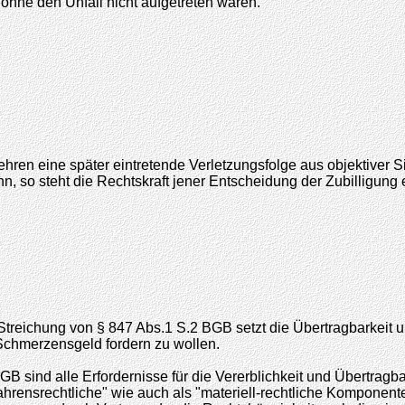
ohne den Unfall nicht aufgetreten wären.
ren eine später eintretende Verletzungsfolge aus objektiver Sic
 so steht die Rechtskraft jener Entscheidung der Zubilligung
treichung von § 847 Abs.1 S.2 BGB setzt die Übertragbarkeit 
Schmerzensgeld fordern zu wollen.
GB sind alle Erfordernisse für die Vererblichkeit und Übertragb
ahrensrechtliche" wie auch als "materiell-rechtliche Komponente