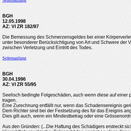
Seitenanfang
BGH
12.05.1998
AZ: VI ZR 182/97
Die Bemessung des Schmerzensgeldes bei einer Körperverletzun
unter besonderer Berücksichtigung von Art und Schwere der 
zwischen Verletzung und Eintritt des Todes.
Seitenanfang
BGH
30.04.1996
AZ: VI ZR 55/95
Seelisch bedingte Folgeschäden, auch wenn diese auf einer p
tragen.
Eine Zurechnung entfällt nur, wenn das Schadensereignis gerin
Dem Richter sind bei der Festsetzung des für das Ereignis
Dies gilt auch, wenn ein Mindestbetrag oder eine Grössenor
Aus den Gründen: (...Die Haftung des Schädigers erstreckt s