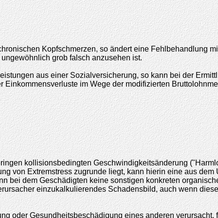
n chronischen Kopfschmerzen, so ändert eine Fehlbehandlung mi
s ungewöhnlich grob falsch anzusehen ist.
Leistungen aus einer Sozialversicherung, so kann bei der Ermit
der Einkommensverluste im Wege der modifizierten Bruttolohnme
er geringen kollisionsbedingten Geschwindigkeitsänderung ("Har
ung von Extremstress zugrunde liegt, kann hierin eine aus de
nn bei dem Geschädigten keine sonstigen konkreten organische
erursacher einzukalkulierendes Schadensbild, auch wenn diese V
ng oder Gesundheitsbeschädigung eines anderen verursacht, für 