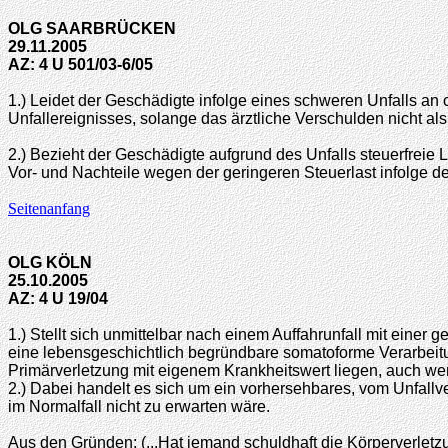
OLG SAARBRÜCKEN
29.11.2005
AZ: 4 U 501/03-6/05
1.) Leidet der Geschädigte infolge eines schweren Unfalls a
Unfallereignisses, solange das ärztliche Verschulden nicht al
2.) Bezieht der Geschädigte aufgrund des Unfalls steuerfreie 
Vor- und Nachteile wegen der geringeren Steuerlast infolge 
Seitenanfang
OLG KÖLN
25.10.2005
AZ: 4 U 19/04
1.) Stellt sich unmittelbar nach einem Auffahrunfall mit ein
eine lebensgeschichtlich begründbare somatoforme Verarbeit
Primärverletzung mit eigenem Krankheitswert liegen, auch we
2.) Dabei handelt es sich um ein vorhersehbares, vom Unfallv
im Normalfall nicht zu erwarten wäre.
Aus den Gründen: (...Hat jemand schuldhaft die Körperverletzu