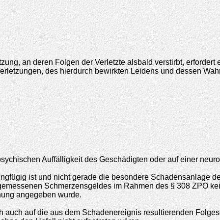
g, an deren Folgen der Verletzte alsbald verstirbt, erfordert
Verletzungen, des hierdurch bewirkten Leidens und dessen Wa
sychischen Auffälligkeit des Geschädigten oder auf einer neur
gfügig ist und nicht gerade die besondere Schadensanlage des V
 angemessenen Schmerzensgeldes im Rahmen des § 308 ZPO kei
dnung angegeben wurde.
ich auch auf die aus dem Schadenereignis resultierenden Folge