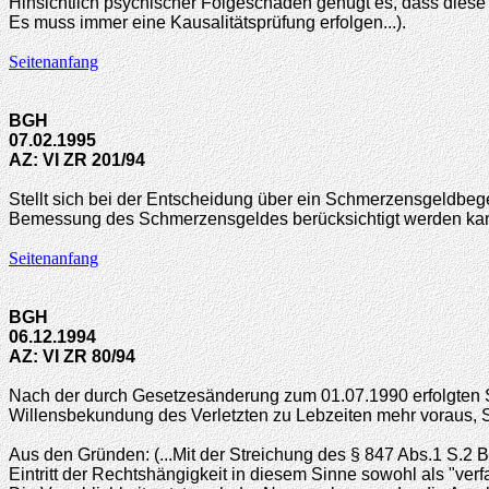
Hinsichtlich psychischer Folgeschäden genügt es, dass diese 
Es muss immer eine Kausalitätsprüfung erfolgen...).
Seitenanfang
BGH
07.02.1995
AZ: VI ZR 201/94
Stellt sich bei der Entscheidung über ein Schmerzensgeldbegeh
Bemessung des Schmerzensgeldes berücksichtigt werden kann,
Seitenanfang
BGH
06.12.1994
AZ: VI ZR 80/94
Nach der durch Gesetzesänderung zum 01.07.1990 erfolgten S
Willensbekundung des Verletzten zu Lebzeiten mehr voraus, 
Aus den Gründen: (...Mit der Streichung des § 847 Abs.1 S.2 B
Eintritt der Rechtshängigkeit in diesem Sinne sowohl als "verf