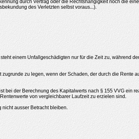
rkennung durch Vertrag oder die Rechtshängigkeit noch die ein
bekundung des Verletzten selbst voraus...).
eht einem Unfallgeschädigten nur für die Zeit zu, während der er
nkt zugrunde zu legen, wenn der Schaden, der durch die Rente au
ist bei der Berechnung des Kapitalwerts nach § 155 VVG ein real
r Rentenwerte von vergleichbarer Laufzeit zu erzielen sind.
 nicht ausser Betracht bleiben.