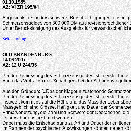
01.10.1985
AZ: VI ZR 195/84
Angesichts besonders schwerer Beeinträchtigungen, die im ge
Schmerzensgeldes von 300.000 DM aus revisionsrechtlicher Si
Unter Berücksichtigung des Ausgleichs für verwandtschaftlic
Seitenanfang
OLG BRANDENBURG
14.06.2007
AZ: 12 U 244/06
Bei der Bemessung des Schmerzensgeldes ist in erster Linie 
Auch das Verhalten des Schädigers bei der Schadensregulieru
Aus den Gründen: (...Das der Klägerin zustehende Schmerzen
Bei der Bemessung des Schmerzensgeldes ist in erster Linie 
Insoweit kommt es auf die Höhe und das Mass der Lebensbeei
Massgeblich sind Grösse, Heftigkeit und Dauer der Schmerze
Primärverletzung, die Zahl und Schwere der Operationen, die
Dauerschadens bestimmt werden.
Dabei muss die Entschädigung zu Art und Dauer der erlitten
Im Rahmen der psychischen Auswirkungen können neben körpe